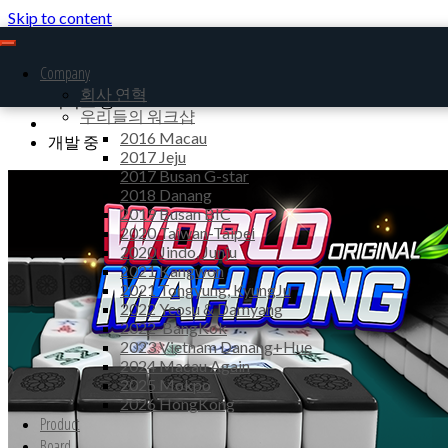
Skip to content
Mobile Game Developer
MasterGames
Company
All
회사 연혁
서비스 중
우리들의 워크샵
2016 Macau
개발 중
2017 Jeju
2017 Busan G-star
2018 Danang
2019 Busan BIC
2020 Taiwan-Taipei
2020 Jindo, Junju
2021 Kangwon
2021 Tongyung, KyungJu
2022 Yeosu & Damyang
2022-BangKok
2023 Vietnam Danang+Hue
2024 Macau Again
2025 Mokpo
2026 HongKong
Product
Board