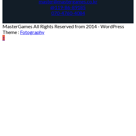
master@mastergames.co.kr
@119-86-89185
070-4760-4084
MasterGames All Rights Reserved from 2014
- WordPress
Theme :
Fotography
↑